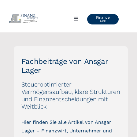
Zum
Inhalt
Finance
Toggle
APP
springen
Navigation
AL FINANZKONZEPTE
ÜBER UNS
Fachbeiträge von Ansgar
Lager
VIDEOS & VORTRÄGE
Steueroptimierter
Vermögensaufbau, klare Strukturen
KUNDENSTIMMEN
und Finanzentscheidungen mit
Weitblick
BLOG
Hier finden Sie alle Artikel von Ansgar
Lager – Finanzwirt, Unternehmer und
INFO