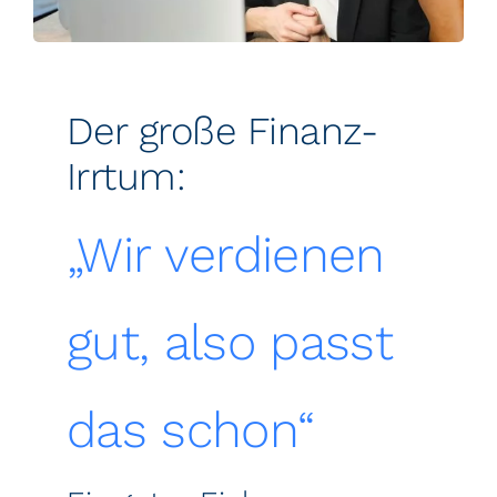
FINANCEAPP
Der große Finanz-
Suche
nach:
Irrtum:
„Wir verdienen
gut, also passt
das schon“