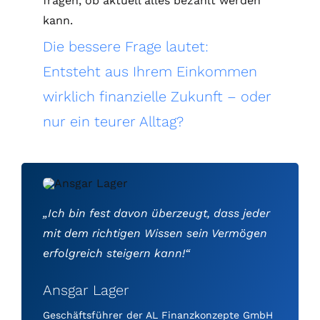
fragen, ob aktuell alles bezahlt werden
kann.
Die bessere Frage lautet:
Entsteht aus Ihrem Einkommen
wirklich finanzielle Zukunft – oder
nur ein teurer Alltag?
„Ich bin fest davon überzeugt, dass jeder
mit dem richtigen Wissen sein Vermögen
erfolgreich steigern kann!“
Ansgar Lager
Geschäftsführer der AL Finanzkonzepte GmbH