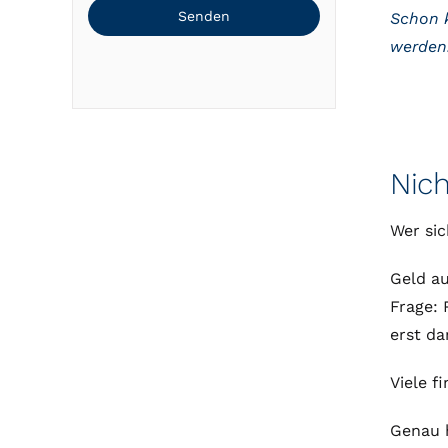
Senden
Schon k
werden.
Nich
Wer sic
Geld au
Frage: 
erst da
Viele f
Genau h