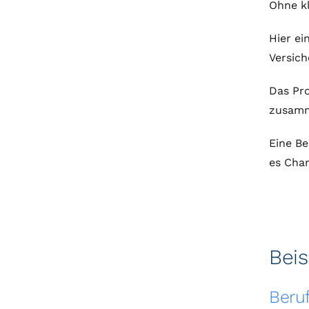
Ohne kl
Hier ei
Versich
Das Pro
zusamm
Eine Be
es Chan
Beis
Beru