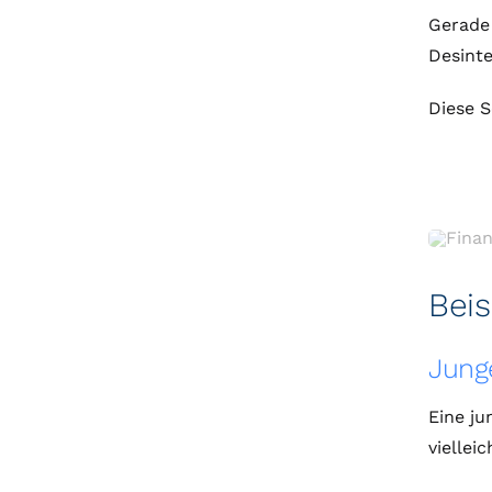
Gerade 
Desinte
Diese S
Beis
Junge
Eine ju
viellei