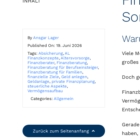
INHALT
So
War
By
Ansgar Lager
Published On: 19. Juni 2026
Viele M
Tags:
Absicherung
,
AL
Finanzkonzepte
,
Altersvorsorge
,
großes 
Finanzberater
,
Finanzberatung
,
Finanzberatung für Berufseinsteiger
,
Finanzberatung für Familien
,
Doch ge
finanzielle Ziele
,
Geld anlegen
,
Geldanlage
,
private Finanzplanung
,
steuerliche Aspekte
,
Vermögensaufbau
Finanzb
Categories:
Allgemein
Vermöge
Entsch
Gerade 
Zurück zum Seitenanfang
haben, 