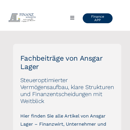
Zum
Inhalt
Finance
Toggle
APP
springen
Navigation
AL FINANZKONZEPTE
ÜBER UNS
Fachbeiträge von Ansgar
Lager
VIDEOS & VORTRÄGE
Steueroptimierter
Vermögensaufbau, klare Strukturen
KUNDENSTIMMEN
und Finanzentscheidungen mit
Weitblick
BLOG
Hier finden Sie alle Artikel von Ansgar
Lager – Finanzwirt, Unternehmer und
INFO