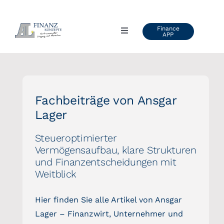
Zum
Inhalt
Finance
Toggle
APP
springen
Navigation
AL FINANZKONZEPTE
ÜBER UNS
Fachbeiträge von Ansgar
Lager
VIDEOS & VORTRÄGE
Steueroptimierter
Vermögensaufbau, klare Strukturen
KUNDENSTIMMEN
und Finanzentscheidungen mit
Weitblick
BLOG
Hier finden Sie alle Artikel von Ansgar
Lager – Finanzwirt, Unternehmer und
INFO