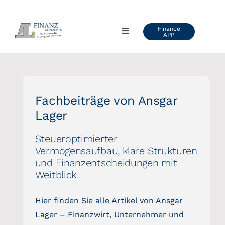
Zum
Inhalt
Finance
Toggle
APP
springen
Navigation
AL FINANZKONZEPTE
ÜBER UNS
Fachbeiträge von Ansgar
Lager
VIDEOS & VORTRÄGE
Steueroptimierter
Vermögensaufbau, klare Strukturen
KUNDENSTIMMEN
und Finanzentscheidungen mit
Weitblick
BLOG
Hier finden Sie alle Artikel von Ansgar
Lager – Finanzwirt, Unternehmer und
INFO